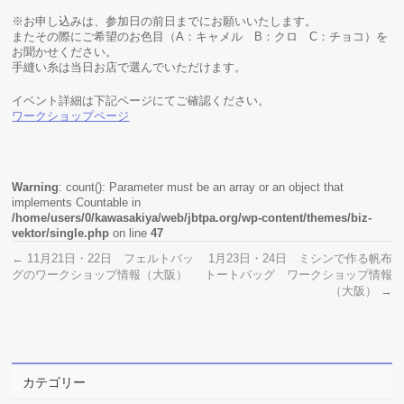
※お申し込みは、参加日の前日までにお願いいたします。
またその際にご希望のお色目（A：キャメル B：クロ C：チョコ）を
お聞かせください。
手縫い糸は当日お店で選んでいただけます。
イベント詳細は下記ページにてご確認ください。
ワークショップページ
Warning
: count(): Parameter must be an array or an object that
implements Countable in
/home/users/0/kawasakiya/web/jbtpa.org/wp-content/themes/biz-
vektor/single.php
on line
47
←
11月21日・22日 フェルトバッ
1月23日・24日 ミシンで作る帆布
グのワークショップ情報（大阪）
トートバッグ ワークショップ情報
（大阪）
→
カテゴリー