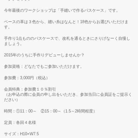
今年最後のワークショップは「手縫いで作るパスケース」です。
ベースの革は３色から、縫い糸はなんと！18色からお選びいただけま
す。
手作り1点もののパスケースで、改札を通るときにさりげなーく自慢し
ましょう。
2015年のうちに手作りデビューしませんか？
参加資格：どなたでもご参加いただけます。
参加費：3,000円（税込）
会員特典：参加費１０％割引
（お申込の際に会員の申し出をいただき、参加当日に会員証をご提示く
ださい）
時間：①11：00～ ②15：00～（1.5～2時間程度）
定員：各回４名様
サイズ：H10×W7.5