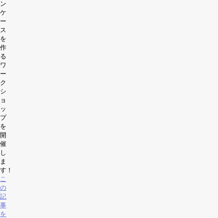
ン
ケ
ー
ス
を
作
る
ワ
ー
ク
シ
ョ
ッ
プ
を
開
催
し
ま
す！
こ
の
記
事
を