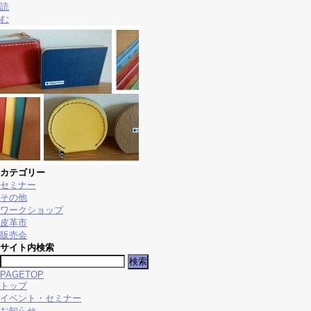
読
む
カテゴリー
セミナー
その他
ワークショップ
皮革市
販売会
サイト内検索
検
索:
PAGETOP
トップ
イベント・セミナー
お知らせ