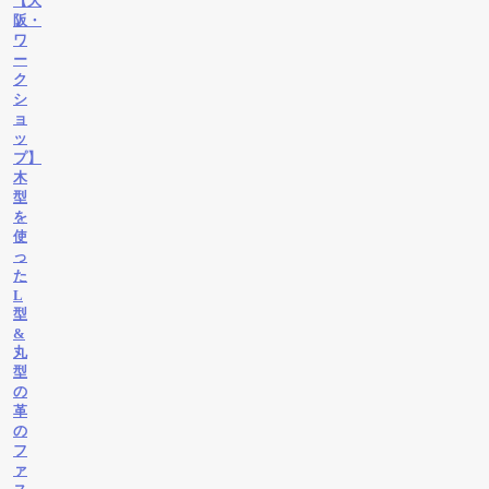
【大
阪・
ワ
ー
ク
シ
ョ
ッ
プ】
木
型
を
使
っ
た
L
型
&
丸
型
の
革
の
フ
ァ