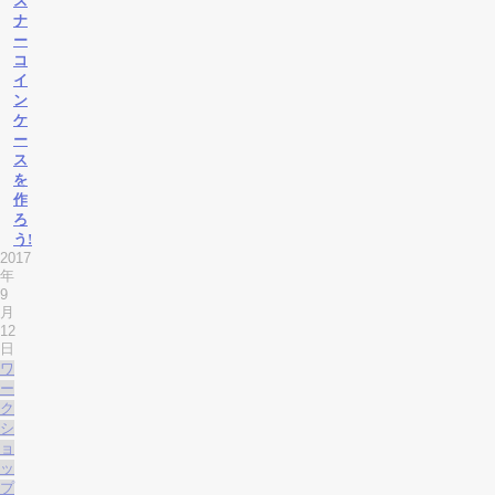
ス
ナ
ー
コ
イ
ン
ケ
ー
ス
を
作
ろ
う!
2017
年
9
月
12
日
ワ
ー
ク
シ
ョ
ッ
プ