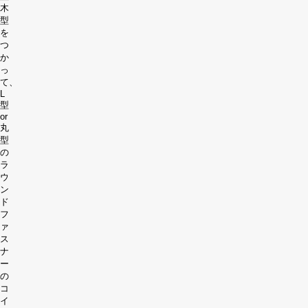
木
型
を
つ
か
っ
て、
L
型
or
丸
型
の
ラ
ウ
ン
ド
フ
ァ
ス
ナ
ー
の
コ
イ