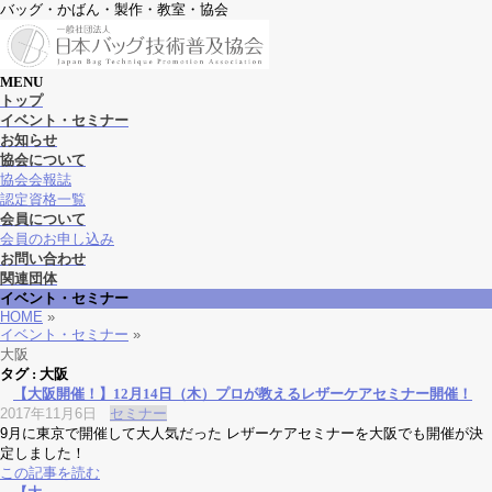
バッグ・かばん・製作・教室・協会
MENU
メ
トップ
ニ
イベント・セミナー
ュ
お知らせ
ー
協会について
を
協会会報誌
飛
認定資格一覧
ば
会員について
す
会員のお申し込み
お問い合わせ
関連団体
イベント・セミナー
HOME
»
イベント・セミナー
»
大阪
タグ : 大阪
【大阪開催！】12月14日（木）プロが教えるレザーケアセミナー開催！
2017年11月6日
セミナー
9月に東京で開催して大人気だった レザーケアセミナーを大阪でも開催が決
定しました！
この記事を読む