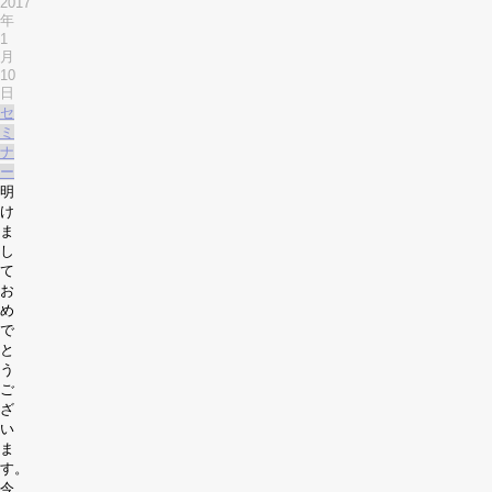
2017
年
1
月
10
日
セ
ミ
ナ
ー
明
け
ま
し
て
お
め
で
と
う
ご
ざ
い
ま
す。
今