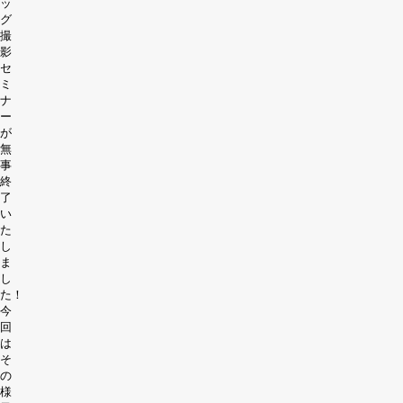
ッ
グ
撮
影
セ
ミ
ナ
ー
が
無
事
終
了
い
た
し
ま
し
た！
今
回
は
そ
の
様