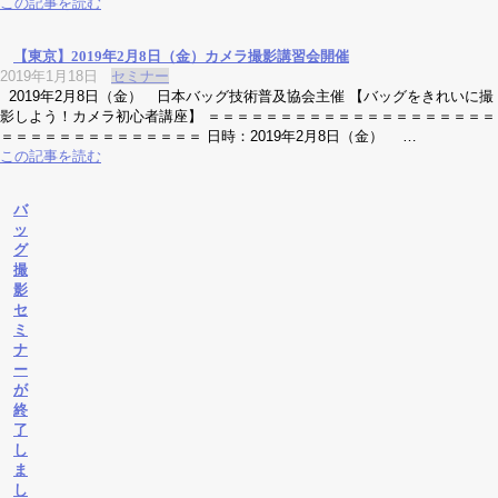
この記事を読む
【東京】2019年2月8日（金）カメラ撮影講習会開催
2019年1月18日
セミナー
2019年2月8日（金） 日本バッグ技術普及協会主催 【バッグをきれいに撮
影しよう！カメラ初心者講座】 ＝＝＝＝＝＝＝＝＝＝＝＝＝＝＝＝＝＝＝＝
＝＝＝＝＝＝＝＝＝＝＝＝＝＝ 日時：2019年2月8日（金） …
この記事を読む
バ
ッ
グ
撮
影
セ
ミ
ナ
ー
が
終
了
し
ま
し