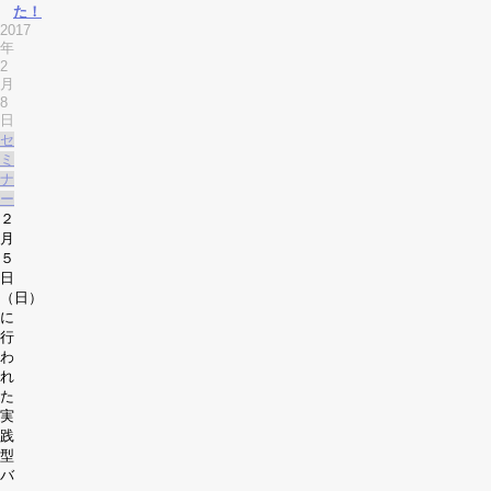
た！
2017
年
2
月
8
日
セ
ミ
ナ
ー
２
月
５
日
（日）
に
行
わ
れ
た
実
践
型
バ