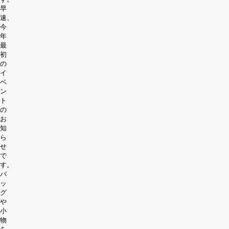
早
速、
今
年
最
初
の
イ
ベ
ン
ト
の
お
知
ら
せ
で
す。
バ
ッ
グ
や
小
物