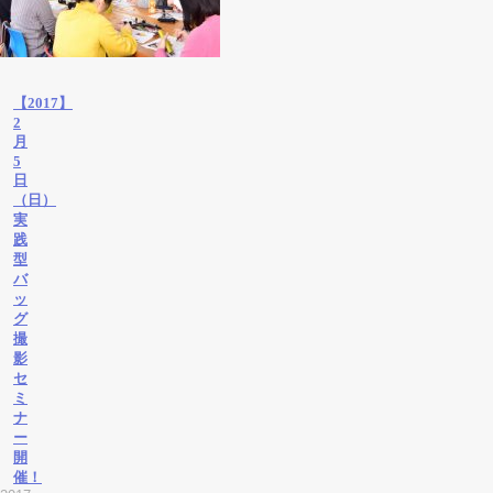
【2017】
2
月
5
日
（日）
実
践
型
バ
ッ
グ
撮
影
セ
ミ
ナ
ー
開
催！