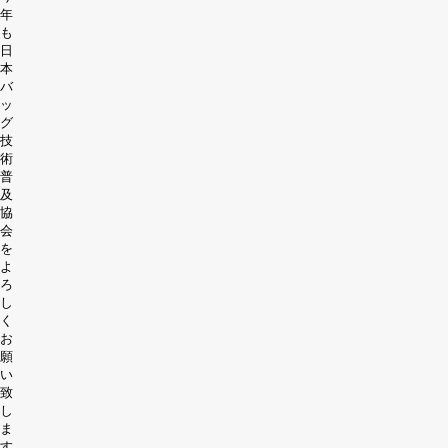
年
も
日
本
バ
ッ
グ
技
術
普
及
協
会
を
よ
ろ
し
く
お
願
い
致
し
ま
す。