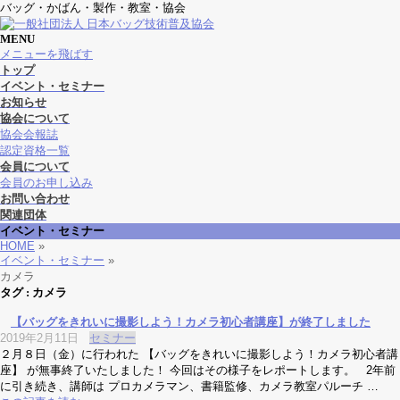
バッグ・かばん・製作・教室・協会
MENU
メニューを飛ばす
トップ
イベント・セミナー
お知らせ
協会について
協会会報誌
認定資格一覧
会員について
会員のお申し込み
お問い合わせ
関連団体
イベント・セミナー
HOME
»
イベント・セミナー
»
カメラ
タグ : カメラ
【バッグをきれいに撮影しよう！カメラ初心者講座】が終了しました
2019年2月11日
セミナー
２月８日（金）に行われた 【バッグをきれいに撮影しよう！カメラ初心者講
座】 が無事終了いたしました！ 今回はその様子をレポートします。 2年前
に引き続き、講師は プロカメラマン、書籍監修、カメラ教室パルーチ …