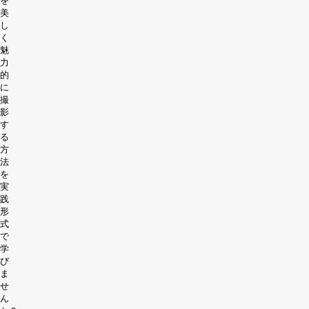
を
美
し
く
魅
力
的
に
撮
影
す
る
方
法
を
実
践
形
式
で
学
び
ま
せ
ん