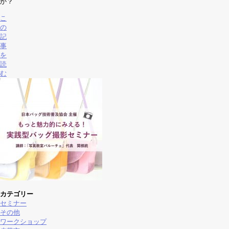
か？
こ
の
記
事
を
読
む
カテゴリー
セミナー
その他
ワークショップ