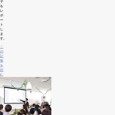
子
を
レ
ポ
ー
ト
し
ま
す。
こ
の
記
事
を
読
む