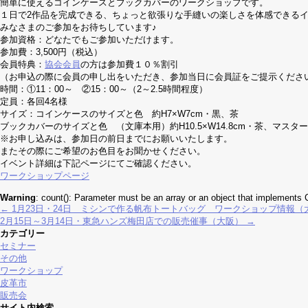
簡単に使えるコインケースとブックカバーのワークショップです。
１日で2作品を完成できる、ちょっと欲張りな手縫いの楽しさを体感できる
みなさまのご参加をお待ちしています♪
参加資格：どなたでもご参加いただけます。
参加費：3,500円（税込）
会員特典：
協会会員
の方は参加費１０％割引
（お申込の際に会員の申し出をいただき、参加当日に会員証をご提示くださ
時間：①11：00～ ②15：00～（2～2.5時間程度）
定員：各回4名様
サイズ：コインケースのサイズと色 約H7×W7cm・黒、茶
ブックカバーのサイズと色 （文庫本用）約H10.5×W14.8cm・茶、マスタ
※お申し込みは、参加日の前日までにお願いいたします。
またその際にご希望のお色目をお聞かせください。
イベント詳細は下記ページにてご確認ください。
ワークショップページ
Warning
: count(): Parameter must be an array or an object that implements
←
1月23日・24日 ミシンで作る帆布トートバッグ ワークショップ情報（
2月15日～3月14日・東急ハンズ梅田店での販売催事（大阪）
→
カテゴリー
セミナー
その他
ワークショップ
皮革市
販売会
サイト内検索