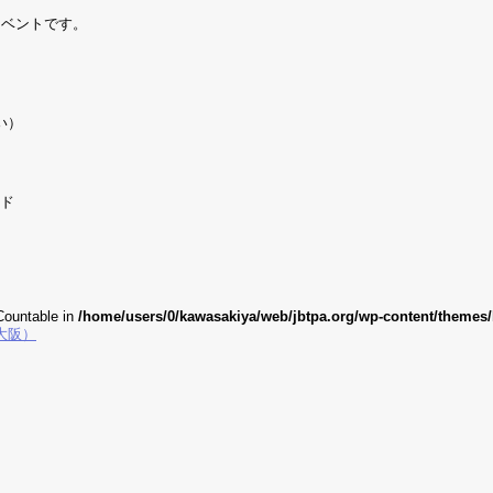
イベントです。
い）
ード
 Countable in
/home/users/0/kawasakiya/web/jbtpa.org/wp-content/themes/b
大阪）