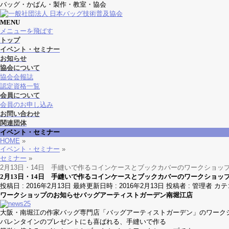
バッグ・かばん・製作・教室・協会
MENU
メニューを飛ばす
トップ
イベント・セミナー
お知らせ
協会について
協会会報誌
認定資格一覧
会員について
会員のお申し込み
お問い合わせ
関連団体
イベント・セミナー
HOME
»
イベント・セミナー
»
セミナー
»
2月13日・14日 手縫いで作るコインケースとブックカバーのワークショッ
2月13日・14日 手縫いで作るコインケースとブックカバーのワークショッ
投稿日 : 2016年2月13日
最終更新日時 : 2016年2月13日
投稿者 :
管理者
カテ
ワークショップのお知らせバッグアーティストガーデン南堀江店
大阪・南堀江の作家バッグ専門店「バッグアーティストガーデン」のワーク
バレンタインのプレゼントにも喜ばれる、手縫いで作る