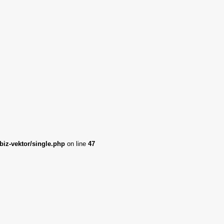
iz-vektor/single.php
on line
47