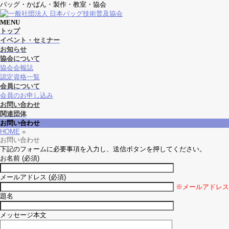
バッグ・かばん・製作・教室・協会
MENU
メ
トップ
ニ
イベント・セミナー
ュ
お知らせ
ー
協会について
を
協会会報誌
飛
認定資格一覧
ば
会員について
す
会員のお申し込み
お問い合わせ
関連団体
お問い合わせ
HOME
»
お問い合わせ
下記のフォームに必要事項を入力し、送信ボタンを押してください。
お名前 (必須)
メールアドレス (必須)
※メールアドレス
題名
メッセージ本文