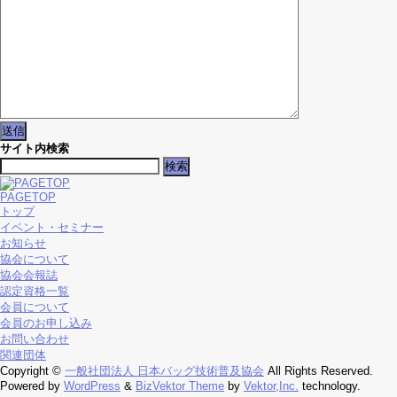
サイト内検索
検
索:
PAGETOP
トップ
イベント・セミナー
お知らせ
協会について
協会会報誌
認定資格一覧
会員について
会員のお申し込み
お問い合わせ
関連団体
Copyright ©
一般社団法人 日本バッグ技術普及協会
All Rights Reserved.
Powered by
WordPress
&
BizVektor Theme
by
Vektor,Inc.
technology.