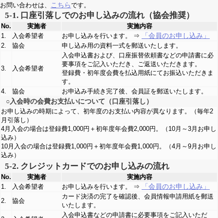
こちら
お問い合わせは、
です。
5-1. 口座引落しでのお申し込みの流れ（協会推奨）
No.
実施者
実施内容
「会員のお申し込み」
1.
入会希望者
お申し込みを行います。 ⇒
2.
協会
申し込み用の資料一式を郵送いたします。
入会申込書および、口座振替依頼書などの申請書に必
要事項をご記入いただき、ご返送いただきます。
3.
入会希望者
登録費・初年度会費を払込用紙にてお振込いただきま
す。
4.
協会
お申込み手続き完了後、会員証を郵送いたします。
○入会時の会費お支払いについて（口座引落し）
お申し込みの時期によって、初年度のお支払い内容が異なります。（毎年2
月引落し）
4月入会の場合は登録費1,000円＋初年度年会費2,000円。（10月～3月お申し
込み）
10月入会の場合は登録費1,000円＋初年度年会費1,000円。（4月～9月お申し
込み）
5-2. クレジットカードでのお申し込みの流れ
No.
実施者
実施内容
「会員のお申し込み」
1.
入会希望者
お申し込みを行います。 ⇒
カード決済の完了を確認後、会員情報申請用紙を郵送
2.
協会
いたします。
入会申込書などの申請書に必要事項をご記入いただ