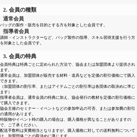
2. 会員の種類
通常会員
バッグの製作・販売を目的とする方を対象とした会員です。
指導者会員
講師・インストラクターなど、バッグ製作の指導、スキル習得支援を行う方
を対象とした会員です。
3. 会員の特典
会員特典は特典ごとに定められた方法で、協会または加盟団体より提供され
ます。
通常会員は、加盟団体が販売する材料・道具などを定価の割引価格にて購入
できます。
（加盟団体の割引率、またはアイテムごとの割引率は各団体の取決めに準じ
ます）
指導者会員は、通常会員の特典に加え、協会発行の教材を定価の割引価格に
て購入できます。
協会主催のセミナー・イベントなどの参加申込の可否、または参加費の割引
の適用があります。
特販物やイベント時の購入の場合は、購入価格が異なることがありますの
で、ご了承ください。
配送手数料は実費相当となりますが、購入価格に対しての送料無料について
は、加盟団体ごとの取決めに準じます。