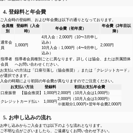
4. 登録料と年会費
ご入会時の登録料、および年会費は以下の通りとなっております。
会員種
登録料（入会
年会費（2年目以
年会費（初年度）
別
時）
降）
4月入会：2,000円（10〜3月申し
通常会
込み）
1,000円
2,000円
員
10月入会：1,000円（4〜9月申し
込み）
指導者
指導者会員種別ごとに異なります。詳しくは協会、または所属団体
会員
へお問い合わせください。
お支払いの方法は「口座引落し（協会推奨）」または「クレジットカード」
が選択できます。
入会の時期により初回の年会費が異なりますのでご注意ください。
お支払い方法
登録料
初回お支払年会費
口座振替 【協会推奨】
1,000円
2,000円（10月入会は1,000円）
2,000円（10月入会は3,000円）
クレジットカード払い
1,000円
※後期分1,000円+翌年年会費2,000円
5. お申し込みの流れ
お申し込みからご入会までは以下のような流れとなります。
ご不明な点がございましたら、ご遠慮なくお問い合わせ下さい。