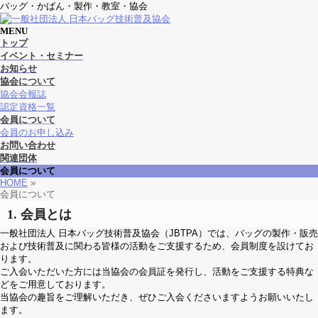
バッグ・かばん・製作・教室・協会
MENU
メ
トップ
ニ
イベント・セミナー
ュ
お知らせ
ー
協会について
を
協会会報誌
飛
認定資格一覧
ば
会員について
す
会員のお申し込み
お問い合わせ
関連団体
会員について
HOME
»
会員について
1. 会員とは
一般社団法人 日本バッグ技術普及協会（JBTPA）では、バッグの製作・販売
および技術普及に関わる皆様の活動をご支援するため、会員制度を設けてお
ります。
ご入会いただいた方には当協会の会員証を発行し、活動をご支援する特典な
どをご用意しております。
当協会の趣旨をご理解いただき、ぜひご入会くださいますようお願いいたし
ます。