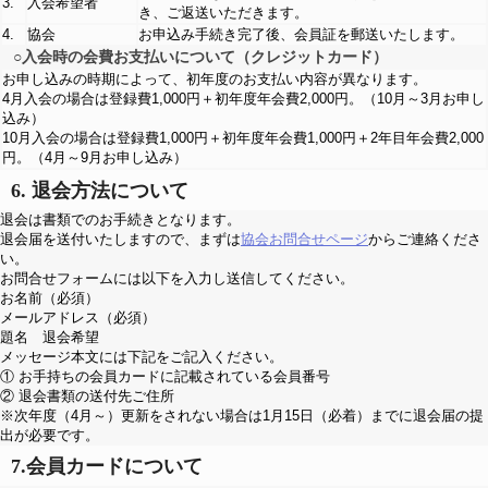
3.
入会希望者
き、ご返送いただきます。
4.
協会
お申込み手続き完了後、会員証を郵送いたします。
○入会時の会費お支払いについて（クレジットカード）
お申し込みの時期によって、初年度のお支払い内容が異なります。
4月入会の場合は登録費1,000円＋初年度年会費2,000円。（10月～3月お申し
込み）
10月入会の場合は登録費1,000円＋初年度年会費1,000円＋2年目年会費2,000
円。（4月～9月お申し込み）
6. 退会方法について
退会は書類でのお手続きとなります。
退会届を送付いたしますので、まずは
協会お問合せページ
からご連絡くださ
い。
お問合せフォームには以下を入力し送信してください。
お名前（必須）
メールアドレス（必須）
題名 退会希望
メッセージ本文には下記をご記入ください。
① お手持ちの会員カードに記載されている会員番号
② 退会書類の送付先ご住所
※次年度（4月～）更新をされない場合は1月15日（必着）までに退会届の提
出が必要です。
7.会員カードについて