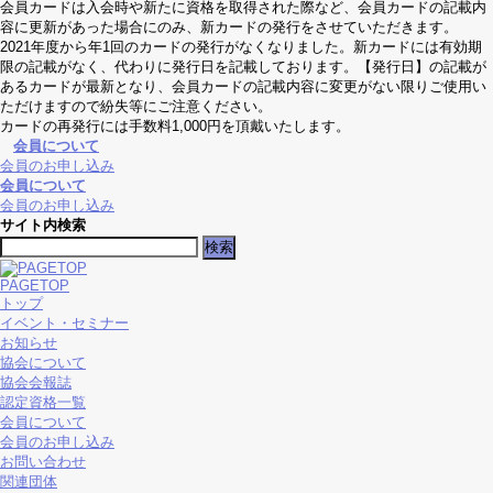
会員カードは入会時や新たに資格を取得された際など、会員カードの記載内
容に更新があった場合にのみ、新カードの発行をさせていただきます。
2021年度から年1回のカードの発行がなくなりました。新カードには有効期
限の記載がなく、代わりに発行日を記載しております。【発行日】の記載が
あるカードが最新となり、会員カードの記載内容に変更がない限りご使用い
ただけますので紛失等にご注意ください。
カードの再発行には手数料1,000円を頂戴いたします。
会員について
会員のお申し込み
会員について
会員のお申し込み
サイト内検索
検
索:
PAGETOP
トップ
イベント・セミナー
お知らせ
協会について
協会会報誌
認定資格一覧
会員について
会員のお申し込み
お問い合わせ
関連団体