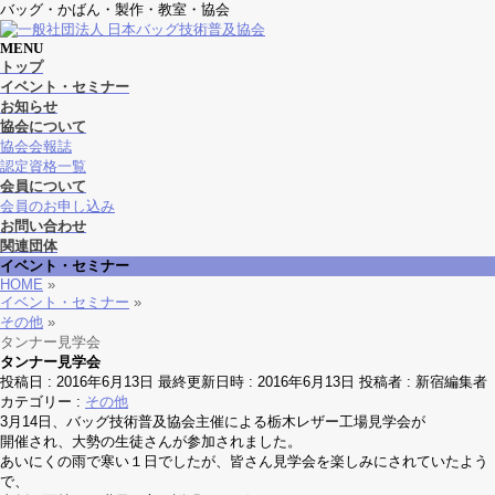
バッグ・かばん・製作・教室・協会
MENU
メ
トップ
ニ
イベント・セミナー
ュ
お知らせ
ー
協会について
を
協会会報誌
飛
認定資格一覧
ば
会員について
す
会員のお申し込み
お問い合わせ
関連団体
イベント・セミナー
HOME
»
イベント・セミナー
»
その他
»
タンナー見学会
タンナー見学会
投稿日 : 2016年6月13日
最終更新日時 : 2016年6月13日
投稿者 :
新宿編集者
カテゴリー :
その他
3月14日、バッグ技術普及協会主催による栃木レザー工場見学会が
開催され、大勢の生徒さんが参加されました。
あいにくの雨で寒い１日でしたが、皆さん見学会を楽しみにされていたよう
で、