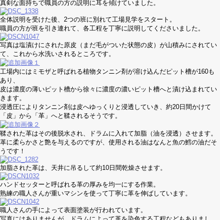
真剣な面持ちで職員の方の説明に耳を傾けていました。
全体説明を受けた後、2つの班に別れて工場見学をスタート。
職員の方が班を引き連れて、各工程を丁寧に説明してくださいました。
写真は塩漬けにされた原皮（まだ毛がついた状態の皮）が山積みにされてい
て、これから水洗いされるところです。
工場内にはミモザと呼ばれる植物タンニン剤が溶け込んだピット槽が160も
あり、
皮は濃度の薄いピット槽から徐々に濃度の濃いピット槽へと漬け込まれてい
きます。
浸透圧によりタンニン剤は皮へゆっくりと浸透していき、約20日間かけて
「皮」から「革」へと鞣されるそうです。
鞣された革はその後脱水され、ドラムに入れて加脂（油を浸透）させます。
革に柔らかさと艶を与えるのですが、使用される油はなんと魚の鱈の油だそ
うです！
加脂された革は、天井に吊るして約10日間乾燥させます。
ハンドセッターと呼ばれる革の厚みを均一にする作業。
熟練の職人さんが重いマシンを使って丁寧に革を伸ばしています。
職人さんの手によって表面塗装が行われています。
写真にはありませんが、ドラムによって革を染色する工程などもありまし