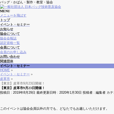
バッグ・かばん・製作・教室・協会
MENU
メニューを飛ばす
トップ
イベント・セミナー
お知らせ
協会について
協会会報誌
認定資格一覧
会員について
会員のお申し込み
お問い合わせ
関連団体
イベント・セミナー
HOME
»
イベント・セミナー
»
皮革市
»
【東京】皮革市9月23日開催！
【東京】皮革市9月23日開催！
投稿日 : 2019年8月29日
最終更新日時 : 2020年1月30日
投稿者 :
編集者
カテ
このイベントは協会会員以外の方でも、どなたでもお越しいただけます。