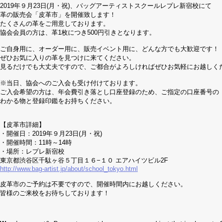
2019年９月23日(月・祝)、バッグアーティストスクールレプレ新宿校にて
革の販売会「皮革市」を開催致します！
たくさんの革をご用意しております。
協会会員の方は、革1枚につき500円引きとなります。
ご自身用に、オーダー用に、販売イベント用に、どんな方でも大歓迎です！
ぜひお気に入りの革を見つけに来てください。
見るだけでも大丈夫ですので、ご都合がよろしければぜひお気軽にお越しく
※当日、協会へのご入会も受け付けております。
ご入会希望の方は、年会費引き落とし口座登録のため、ご指定の口座番号の
わかる物と登録印鑑をお持ちください。
【皮革市詳細】
・開催日：2019年９月23日(月・祝)
・開催時間：11時～14時
・場所：レプレ新宿校
東京都渋谷区千駄ヶ谷５丁目１６−１０ エアハイツビル2F
http://www.bag-artist.jp/about/school_tokyo.html
皮革市のご予約は不要ですので、開催時間内にお越しください。
皆様のご来校をお待ちしております！