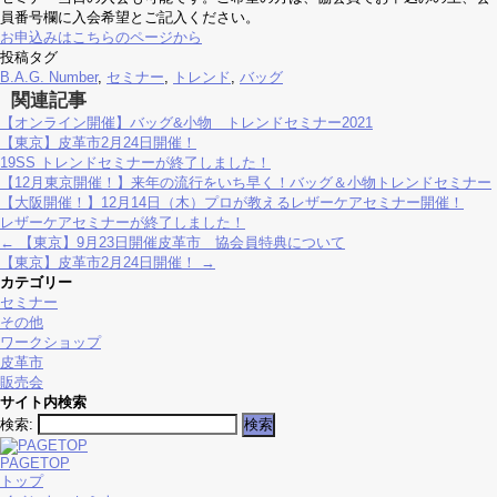
員番号欄に入会希望とご記入ください。
お申込みはこちらのページから
投稿タグ
B.A.G. Number
,
セミナー
,
トレンド
,
バッグ
関連記事
【オンライン開催】バッグ&小物 トレンドセミナー2021
【東京】皮革市2月24日開催！
19SS トレンドセミナーが終了しました！
【12月東京開催！】来年の流行をいち早く！バッグ＆小物トレンドセミナー
【大阪開催！】12月14日（木）プロが教えるレザーケアセミナー開催！
レザーケアセミナーが終了しました！
←
【東京】9月23日開催皮革市 協会員特典について
【東京】皮革市2月24日開催！
→
カテゴリー
セミナー
その他
ワークショップ
皮革市
販売会
サイト内検索
検索:
PAGETOP
トップ