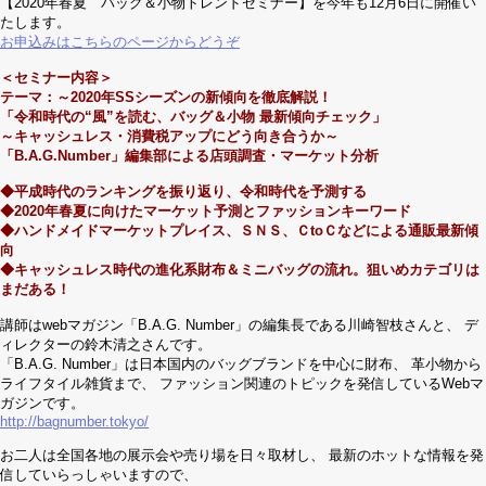
【2020年春夏 バッグ＆小物トレンドセミナー】を今年も12月6日に開催い
たします。
お申込みはこちらのページからどうぞ
＜セミナー内容＞
テーマ：～2020年SSシーズンの新傾向を徹底解説！
「令和時代の“風”を読む、バッグ＆小物 最新傾向チェック」
～キャッシュレス・消費税アップにどう向き合うか～
「B.A.G.Number」編集部による店頭調査・マーケット分析
◆平成時代のランキングを振り返り、令和時代を予測する
◆2020年春夏に向けたマーケット予測とファッションキーワード
◆ハンドメイドマーケットプレイス、ＳＮＳ、ＣtoＣなどによる通販最新傾
向
◆キャッシュレス時代の進化系財布＆ミニバッグの流れ。狙いめカテゴリは
まだある！
講師はwebマガジン「B.A.G. Number」の編集長である川崎智枝さんと、 デ
ィレクターの鈴木清之さんです。
「B.A.G. Number」は日本国内のバッグブランドを中心に財布、 革小物から
ライフタイル雑貨まで、 ファッション関連のトピックを発信しているWebマ
ガジンです。
http://bagnumber.tokyo/
お二人は全国各地の展示会や売り場を日々取材し、 最新のホットな情報を発
信していらっしゃいますので、