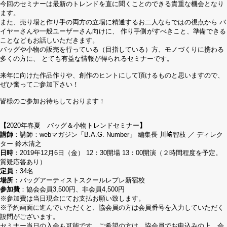
今回のセミナーは最新のトレンドを直に聞くことのできる貴重な機会となり
ます。
また、売り場と作り手の両方の立場に精通するお二人ならではの視点から バ
イヤーさんや一般ユーザーさん向けに、 作り手側がすべきこと、準備できる
ことなどもお話しいただきます。
バッグや小物の販売を行っている（目指している）方、モノづくりに携わる
多くの方に、 とても有益な情報が得られるセミナーです。
来年に向けた作品作りや、創作のヒントにして頂けるものと思いますので、
ぜひ奮ってご参加下さい！
皆様のご参加お待ちしております！
【
2020年春夏 バッグ＆小物トレンドセミナー
】
講師
：講師：webマガジン「B.A.G. Number」 編集長 川﨑智枝 ／ ディレク
ター 鈴木清之
日時
：2019年12月6日（金） 12：30開場 13：00開演（２時間程度を予定。
質疑応答あり）
定員
：34名
場所
：バッグアーティストスクールレプレ新宿校
参加費
：協会会員3,500円、非会員4,500円
※参加費は当日現金にてお支払お願い致します。
※予約画面に進んでいただくと、協会員の方は会員番号を入力していただく
設問がございます。
セミナー当日の入会も可能です。ご希望の方は、協会員でお申込みの上、会