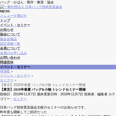
バッグ・かばん・製作・教室・協会
MENU
メニューを飛ばす
トップ
イベント・セミナー
お知らせ
協会について
協会会報誌
認定資格一覧
会員について
会員のお申し込み
お問い合わせ
関連団体
イベント・セミナー
HOME
»
イベント・セミナー
»
セミナー
»
【東京】2020年春夏 バッグ&小物 トレンドセミナー開催
【東京】2020年春夏 バッグ&小物 トレンドセミナー開催
投稿日 : 2019年11月7日
最終更新日時 : 2019年11月7日
投稿者 :
編集者
カテ
ゴリー :
セミナー
日本バッグ技術普及協会主催のセミナーのお知らせです。
昨年度も開催してご好評だった