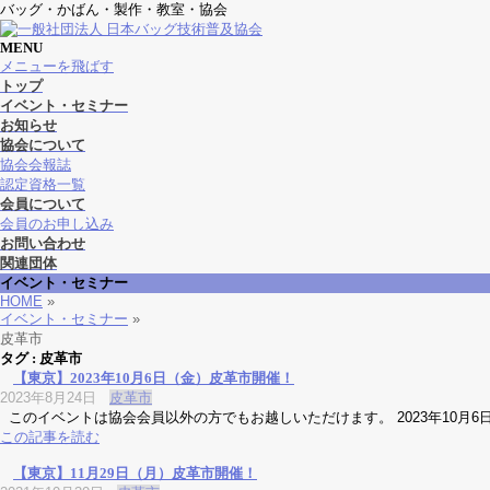
バッグ・かばん・製作・教室・協会
MENU
メニューを飛ばす
トップ
イベント・セミナー
お知らせ
協会について
協会会報誌
認定資格一覧
会員について
会員のお申し込み
お問い合わせ
関連団体
イベント・セミナー
HOME
»
イベント・セミナー
»
皮革市
タグ : 皮革市
【東京】2023年10月6日（金）皮革市開催！
2023年8月24日
皮革市
このイベントは協会会員以外の方でもお越しいただけます。 2023年10月6
この記事を読む
【東京】11月29日（月）皮革市開催！