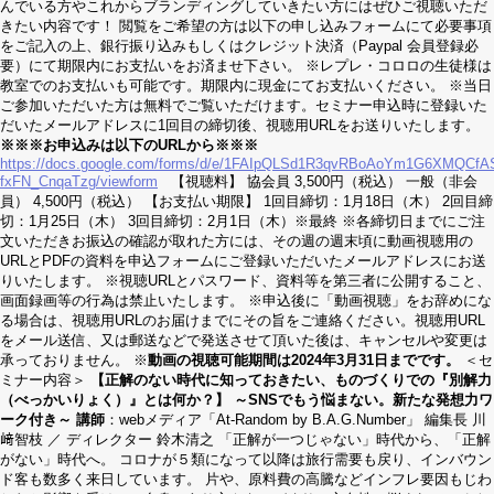
んでいる方やこれからブランディングしていきたい方にはぜひご視聴いただ
きたい内容です！ 閲覧をご希望の方は以下の申し込みフォームにて必要事項
をご記入の上、銀行振り込みもしくはクレジット決済（Paypal 会員登録必
要）にて期限内にお支払いをお済ませ下さい。 ※レプレ・コロロの生徒様は
教室でのお支払いも可能です。期限内に現金にてお支払いください。 ※当日
ご参加いただいた方は無料でご覧いただけます。セミナー申込時に登録いた
だいたメールアドレスに1回目の締切後、視聴用URLをお送りいたします。
※※※お申込みは以下のURLから※※※
https://docs.google.com/forms/d/e/1FAIpQLSd1R3qvRBoAoYm1G6XMQCf
fxFN_CnqaTzg/viewform
【視聴料】 協会員 3,500円（税込） 一般（非会
員） 4,500円（税込） 【お支払い期限】 1回目締切：1月18日（木） 2回目締
切：1月25日（木） 3回目締切：2月1日（木）※最終 ※各締切日までにご注
文いただきお振込の確認が取れた方には、その週の週末頃に動画視聴用の
URLとPDFの資料を申込フォームにご登録いただいたメールアドレスにお送
りいたします。 ※視聴URLとパスワード、資料等を第三者に公開すること、
画面録画等の行為は禁止いたします。 ※申込後に「動画視聴」をお辞めにな
る場合は、視聴用URLのお届けまでにその旨をご連絡ください。視聴用URL
をメール送信、又は郵送などで発送させて頂いた後は、キャンセルや変更は
承っておりません。 ※
動画の視聴可能期間は
202
4
年
3
月
31
日までです。
＜セ
ミナー内容＞
【正解のない時代に知っておきたい、ものづくりでの『別解力
（べっかいりょく）』とは何か？】
～SNSでもう悩まない。新たな発想力ワ
ーク付き～
講師
：webメディア「At-Random by B.A.G.Number」 編集長 川
﨑智枝 ／ ディレクター 鈴木清之 「正解が一つじゃない」時代から、「正解
がない」時代へ。 コロナが５類になって以降は旅行需要も戻り、インバウン
ド客も数多く来日しています。 片や、原料費の高騰などインフレ要因もじわ