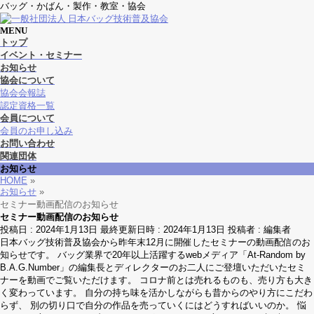
バッグ・かばん・製作・教室・協会
MENU
メ
トップ
ニ
イベント・セミナー
ュ
お知らせ
ー
協会について
を
協会会報誌
飛
認定資格一覧
ば
会員について
す
会員のお申し込み
お問い合わせ
関連団体
お知らせ
HOME
»
お知らせ
»
セミナー動画配信のお知らせ
セミナー動画配信のお知らせ
投稿日 : 2024年1月13日
最終更新日時 : 2024年1月13日
投稿者 :
編集者
日本バッグ技術普及協会から昨年末12月に開催したセミナーの動画配信のお
知らせです。 バッグ業界で20年以上活躍するwebメディア「At-Random by
B.A.G.Number」の編集長とディレクターのお二人にご登壇いただいたセミ
ナーを動画でご覧いただけます。 コロナ前とは売れるものも、売り方も大き
く変わっています。 自分の持ち味を活かしながらも昔からのやり方にこだわ
らず、 別の切り口で自分の作品を売っていくにはどうすればいいのか。 悩