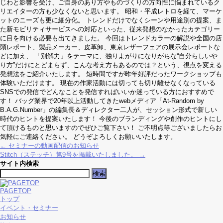
じわと影響を受け、ご自身のあり方やものづくりの方向性に悩まれているク
リエイターの方も少なくないと思います。 昭和・平成レトロを経て、マーケ
ットのニーズも更に細分化。 トレンドだけでなくシーンや用途別の提案、ま
た新モビリティサービスへの対応といった、従来発想のなかったカテゴリー
に目を向ける必要も出てきました。 今回はトレンドカラーの解説や全国の店
頭レポート、製品メーカー、皮革卸、東京レザーフェアの展示会レポートな
どに加え、 「別解力」をテーマに、独りよがりになりがちな“自分らしいや
り方”だけにとどまらず、こんな考え方もあるのでは？という、視点を変える
発想法をご紹介いたします。 短時間ですが昨年好評だったワークショップも
体験いただけます。 現在の作家活動には切っても切り離せなくなっている
SNSでの発信でどんなことを発信すればいいか迷っている方におすすめで
す！ バッグ業界で20年以上活動してきたwebメディア「At-Random by
B.A.G.Number」の編集長＆ディレクター二人が、セッション形式で新しい
時代のヒントを提案いたします！ 今後のブランディングや創作のヒントにし
て頂けるものと思いますのでぜひご覧下さい！ ご不明点等ございましたらお
気軽にご連絡ください。 どうぞよろしくお願いいたします。
←
セミナーの動画配信のお知らせ
Stitch（ステッチ）第9号を掲載いたしました。
→
サイト内検索
検
索:
PAGETOP
トップ
イベント・セミナー
お知らせ